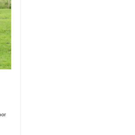
n
oor