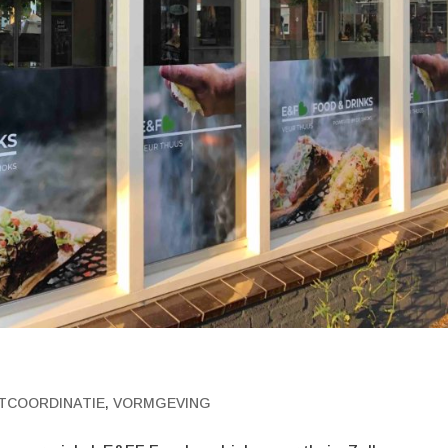
TCOORDINATIE
,
VORMGEVING