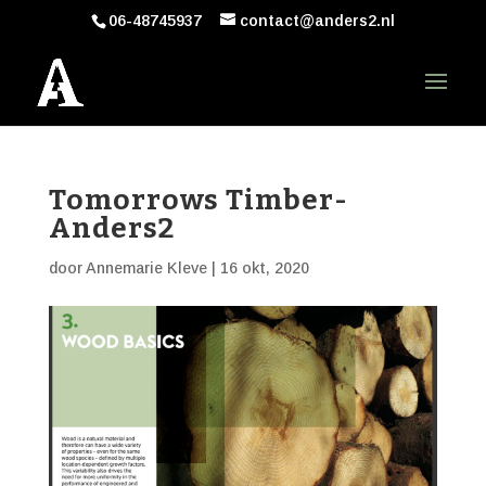
06-48745937
contact@anders2.nl
Tomorrows Timber-
Anders2
door
Annemarie Kleve
|
16 okt, 2020