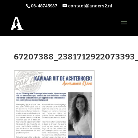
06-48745937
contact@anders2.nl
67207388_2381712922073393