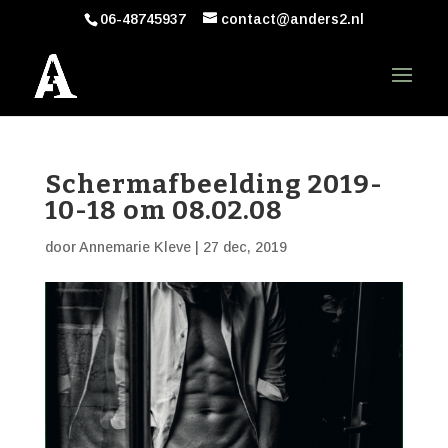
06-48745937
contact@anders2.nl
Schermafbeelding 2019-
10-18 om 08.02.08
door
Annemarie Kleve
|
27 dec, 2019