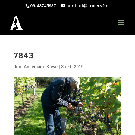
06-48745937
contact@anders2.nl
7843
door
Annemarie Kleve
|
3 okt, 2019