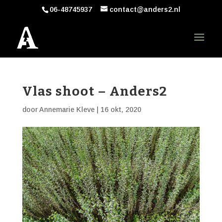
06-48745937
contact@anders2.nl
Vlas shoot – Anders2
door
Annemarie Kleve
|
16 okt, 2020