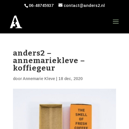
06-48745937
contact@anders2.nl
anders2 –
annemariekleve –
koffiegeur
door
Annemarie Kleve
|
18 dec, 2020