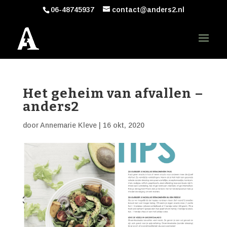
06-48745937
contact@anders2.nl
Het geheim van afvallen –
anders2
door
Annemarie Kleve
|
16 okt, 2020