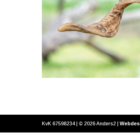
KvK 67598234 | ©
2026
Anders2 |
Webdes